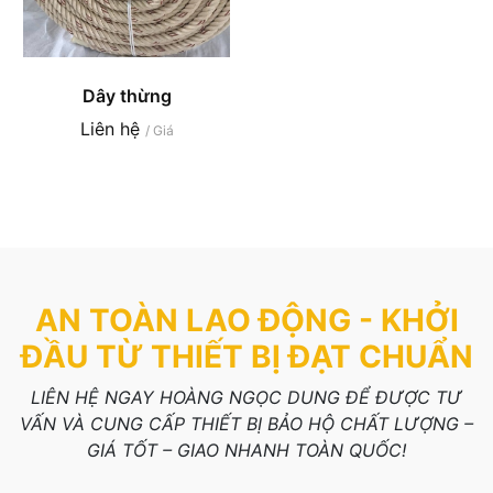
Dây thừng
Liên hệ
/ Giá
AN TOÀN LAO ĐỘNG - KHỞI
ĐẦU TỪ THIẾT BỊ ĐẠT CHUẨN
LIÊN HỆ NGAY HOÀNG NGỌC DUNG ĐỂ ĐƯỢC TƯ
VẤN VÀ CUNG CẤP THIẾT BỊ BẢO HỘ CHẤT LƯỢNG –
GIÁ TỐT – GIAO NHANH TOÀN QUỐC!