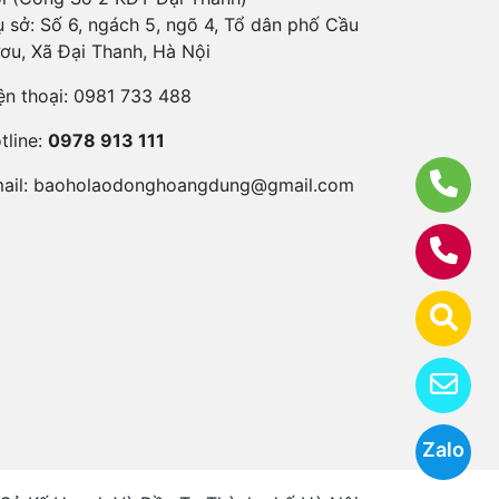
ụ sở: Số 6, ngách 5, ngõ 4, Tổ dân phố Cầu
ơu, Xã Đại Thanh, Hà Nội
ện thoại:
0981 733 488
tline:
0978 913 111
ail:
baoholaodonghoangdung@gmail.com
Zalo