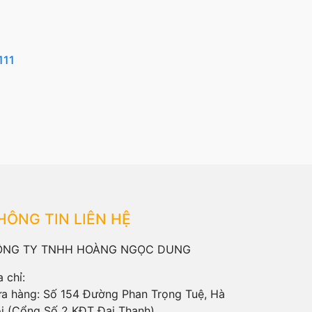
111
HÔNG TIN LIÊN HỆ
ÔNG TY TNHH HOÀNG NGỌC DUNG
a chỉ:
a hàng: Số 154 Đường Phan Trọng Tuệ, Hà
i (Cổng Số 2 KĐT Đại Thanh)