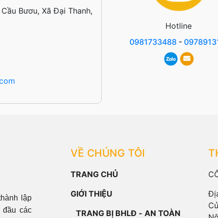
ố Cầu Bươu, Xã Đại Thanh,
Hotline
0981733488
-
0978913
.com
VỀ CHÚNG TÔI
T
TRANG CHỦ
C
GIỚI THIỆU
Đị
hành lập
Cử
 đầu các
TRANG BỊ BHLĐ - AN TOÀN
Nộ