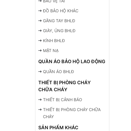
BẢO VỆ TAI
ĐỒ BẢO HỘ KHÁC
GĂNG TAY BHLĐ
GIÀY, ỦNG BHLĐ
KÍNH BHLĐ
MẶT NẠ
QUẦN ÁO BẢO HỘ LAO ĐỘNG
QUẦN ÁO BHLĐ
THIẾT BỊ PHÒNG CHÁY
CHỮA CHÁY
THIẾT BỊ CẢNH BÁO
THIẾT BỊ PHÒNG CHÁY CHỮA
CHÁY
SẢN PHẨM KHÁC