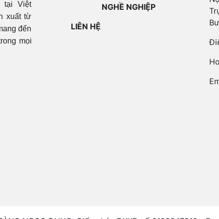
tại Việt
NGHỀ NGHIỆP
Tr
 xuất từ
Bư
LIÊN HỆ
 mang đến
trong mọi
Đi
Ho
Em