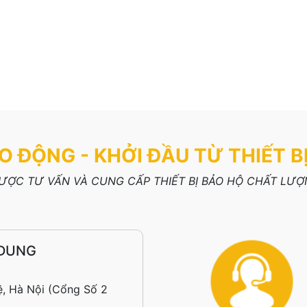
O ĐỘNG - KHỞI ĐẦU TỪ THIẾT B
ỢC TƯ VẤN VÀ CUNG CẤP THIẾT BỊ BẢO HỘ CHẤT LƯỢN
 DUNG
, Hà Nội (Cổng Số 2