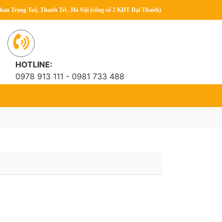
han Trọng Tuệ, Thanh Trì , Hà Nội (cổng số 2 KĐT Đại Thanh)
HOTLINE:
0978 913 111 - 0981 733 488