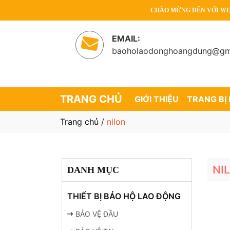
CHÀO MỪNG ĐẾN VỚI WEBSITE 
EMAIL:
baoholaodonghoangdung@gm
TRANG CHỦ
GIỚI THIỆU
TRANG BỊ
Trang chủ
/
nilon
NI
DANH MỤC
THIẾT BỊ BẢO HỘ LAO ĐỘNG
BẢO VỆ ĐẦU