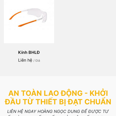
Kính BHLĐ
Liên hệ
/ Giá
AN TOÀN LAO ĐỘNG - KHỞI
ĐẦU TỪ THIẾT BỊ ĐẠT CHUẨN
LIÊN HỆ NGAY HOÀNG NGỌC DUNG ĐỂ ĐƯỢC TƯ