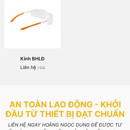
Kính BHLĐ
Liên hệ
/ Giá
AN TOÀN LAO ĐỘNG - KHỞI
ĐẦU TỪ THIẾT BỊ ĐẠT CHUẨN
LIÊN HỆ NGAY HOÀNG NGỌC DUNG ĐỂ ĐƯỢC TƯ