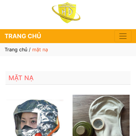
TRANG CHỦ
Trang chủ
/
mặt nạ
MẶT NẠ