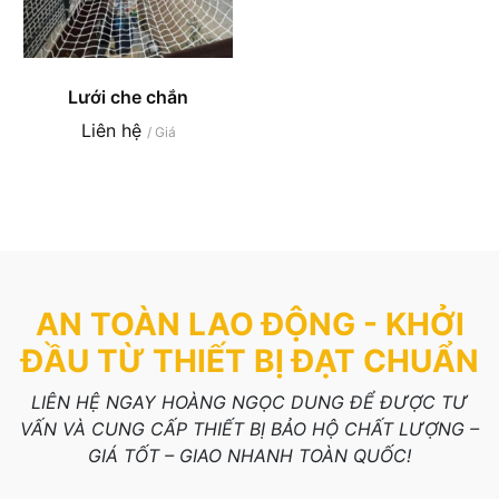
Lưới che chắn
Liên hệ
/ Giá
AN TOÀN LAO ĐỘNG - KHỞI
ĐẦU TỪ THIẾT BỊ ĐẠT CHUẨN
LIÊN HỆ NGAY HOÀNG NGỌC DUNG ĐỂ ĐƯỢC TƯ
VẤN VÀ CUNG CẤP THIẾT BỊ BẢO HỘ CHẤT LƯỢNG –
GIÁ TỐT – GIAO NHANH TOÀN QUỐC!