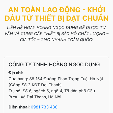
AN TOÀN LAO ĐỘNG - KHỞI
ĐẦU TỪ THIẾT BỊ ĐẠT CHUẨN
LIÊN HỆ NGAY HOÀNG NGỌC DUNG ĐỂ ĐƯỢC TƯ
VẤN VÀ CUNG CẤP THIẾT BỊ BẢO HỘ CHẤT LƯỢNG –
GIÁ TỐT – GIAO NHANH TOÀN QUỐC!
CÔNG TY TNHH HOÀNG NGỌC DUNG
Địa chỉ:
Cửa hàng: Số 154 Đường Phan Trọng Tuệ, Hà Nội
(Cổng Số 2 KĐT Đại Thanh)
Trụ sở: Số 6, ngách 5, ngõ 4, Tổ dân phố Cầu
Bươu, Xã Đại Thanh, Hà Nội
Điện thoại:
0981 733 488