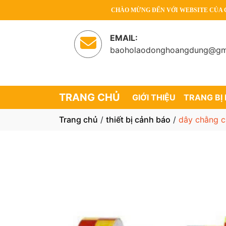
CHÀO MỪNG ĐẾN VỚI WEBSITE CỦA CHÚNG
EMAIL:
baoholaodonghoangdung@gm
TRANG CHỦ
GIỚI THIỆU
TRANG BỊ
Trang chủ
/
thiết bị cảnh báo
/
dây chằng 