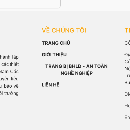
VỀ CHÚNG TÔI
T
TRANG CHỦ
C
GIỚI THIỆU
Đị
hành lập
Cử
các thiết
TRANG BỊ BHLĐ - AN TOÀN
Nộ
t Nam Các
NGHỀ NGHIỆP
Tr
uyên liệu
Bư
LIÊN HỆ
sự bảo vệ
ôi trường
Đi
Ho
Em