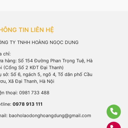
HÔNG TIN LIÊN HỆ
ÔNG TY TNHH HOÀNG NGỌC DUNG
a chỉ:
a hàng: Số 154 Đường Phan Trọng Tuệ, Hà
i (Cổng Số 2 KĐT Đại Thanh)
ụ sở: Số 6, ngách 5, ngõ 4, Tổ dân phố Cầu
ơu, Xã Đại Thanh, Hà Nội
ện thoại:
0981 733 488
tline:
0978 913 111
ail:
baoholaodonghoangdung@gmail.com