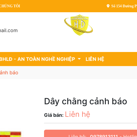
 TÔI
Số 154 Đường P
ail.com
 BHLĐ - AN TOÀN NGHỀ NGHIỆP
LIÊN HỆ
cảnh báo
Dây chằng cảnh báo
Liên hệ
Giá bán:
Liên hệ:
0978913111
- Hotli