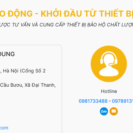
O ĐỘNG - KHỞI ĐẦU TỪ THIẾT B
ỢC TƯ VẤN VÀ CUNG CẤP THIẾT BỊ BẢO HỘ CHẤT LƯỢN
DUNG
, Hà Nội (Cổng Số 2
 Cầu Bươu, Xã Đại Thanh,
Hotline
0981733488
-
0978913
.com