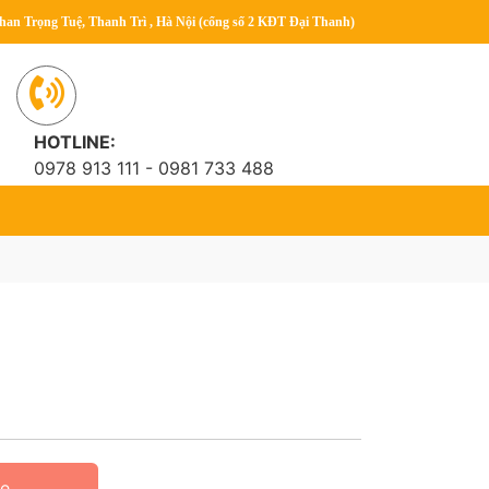
han Trọng Tuệ, Thanh Trì , Hà Nội (cổng số 2 KĐT Đại Thanh)
HOTLINE:
0978 913 111 - 0981 733 488
ne