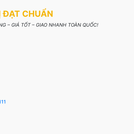
Ị ĐẠT CHUẨN
G – GIÁ TỐT – GIAO NHANH TOÀN QUỐC!
111