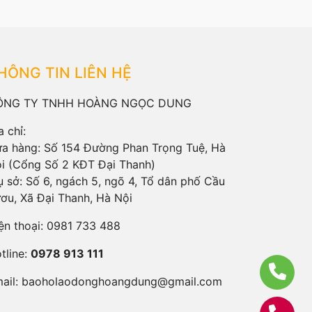
HÔNG TIN LIÊN HỆ
ÔNG TY TNHH HOÀNG NGỌC DUNG
a chỉ:
a hàng: Số 154 Đường Phan Trọng Tuệ, Hà
i (Cổng Số 2 KĐT Đại Thanh)
ụ sở: Số 6, ngách 5, ngõ 4, Tổ dân phố Cầu
ơu, Xã Đại Thanh, Hà Nội
ện thoại:
0981 733 488
tline:
0978 913 111
ail:
baoholaodonghoangdung@gmail.com