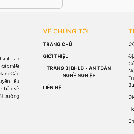
VỀ CHÚNG TÔI
T
TRANG CHỦ
C
GIỚI THIỆU
Đị
hành lập
Cử
các thiết
TRANG BỊ BHLĐ - AN TOÀN
Nộ
t Nam Các
NGHỀ NGHIỆP
Tr
uyên liệu
Bư
LIÊN HỆ
sự bảo vệ
ôi trường
Đi
Ho
Em