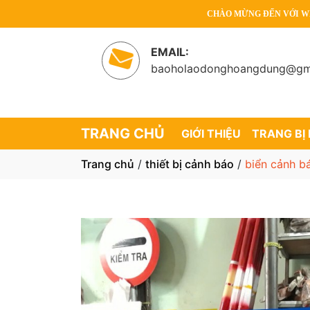
CHÀO MỪNG ĐẾN VỚI WEBSITE
EMAIL:
baoholaodonghoangdung@gm
TRANG CHỦ
GIỚI THIỆU
TRANG BỊ
Trang chủ
/
thiết bị cảnh báo
/
biển cảnh b