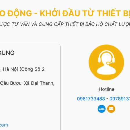
O ĐỘNG - KHỞI ĐẦU TỪ THIẾT B
ỢC TƯ VẤN VÀ CUNG CẤP THIẾT BỊ BẢO HỘ CHẤT LƯỢN
DUNG
, Hà Nội (Cổng Số 2
 Cầu Bươu, Xã Đại Thanh,
Hotline
0981733488
-
0978913
.com