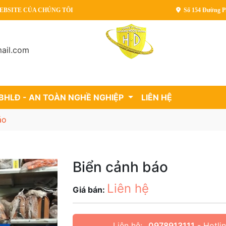
 CỦA CHÚNG TÔI
Số 154 Đường P
ail.com
 BHLĐ - AN TOÀN NGHỀ NGHIỆP
LIÊN HỆ
áo
Biển cảnh báo
Liên hệ
Giá bán:
Liên hệ:
0978913111
- Hotli