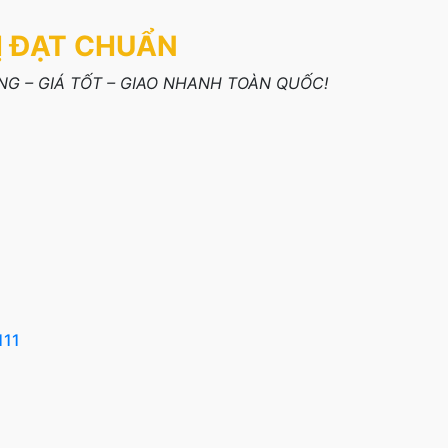
Ị ĐẠT CHUẨN
G – GIÁ TỐT – GIAO NHANH TOÀN QUỐC!
111