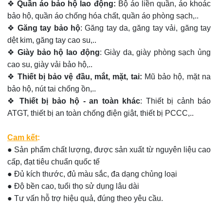
❖
Quần áo bảo hộ lao động:
Bộ áo liền quần, áo khoác
bảo hộ, quần áo chống hóa chất, quần áo phòng sạch,..
❖
Găng tay bảo hộ
: Găng tay da, găng tay vải, găng tay
dệt kim, găng tay cao su,..
❖
Giày bảo hộ lao động
: Giày da, giày phòng sạch ủng
cao su, giày vải bảo hộ,..
❖
Thiết bị bảo vệ đầu, mắt, mặt, tai:
Mũ bảo hộ, mặt na
bảo hộ, nút tai chống ồn,..
❖
Thiết bị bảo hộ - an toàn khác
: Thiết bị cảnh báo
ATGT, thiết bị an toàn chống điện giật, thiết bị PCCC,..
Cam kết
:
● Sản phẩm chất lượng, được sản xuất từ nguyên liệu cao
cấp, đạt tiêu chuẩn quốc tế
● Đủ kích thước, đủ màu sắc, đa dạng chủng loại
● Độ bền cao, tuổi thọ sử dụng lâu dài
● Tư vấn hỗ trợ hiệu quả, đúng theo yêu cầu.